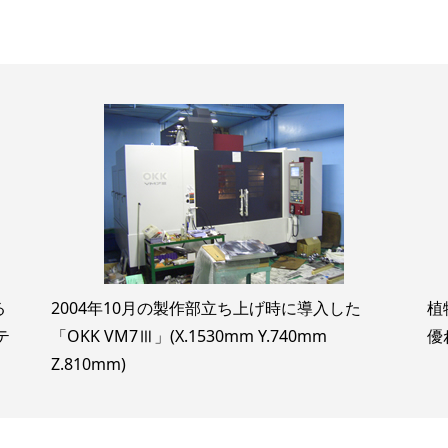
る
2004年10月の製作部立ち上げ時に導入した
植
テ
「OKK VM7Ⅲ」(X.1530mm Y.740mm
優
Z.810mm)