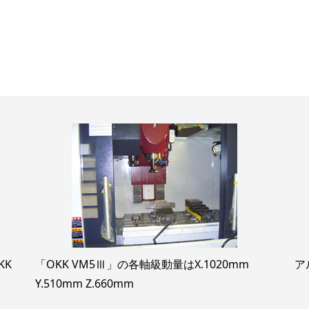
KK
「OKK VM5Ⅲ」の各軸級動量はX.1020mm
ア
Y.510mm Z.660mm