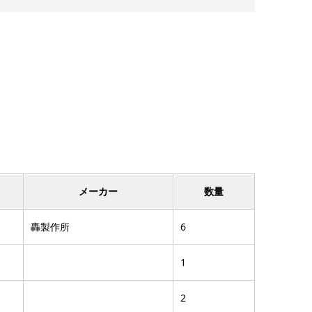
メーカー
数量
轟製作所
6
1
2