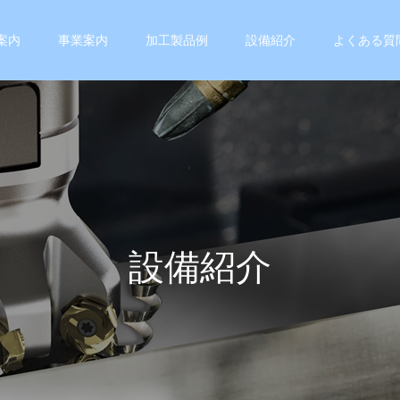
案内
事業案内
加工製品例
設備紹介
よくある質
設
備
紹
介