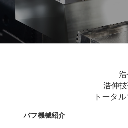
浩
浩伸技
トータル
バフ機械紹介